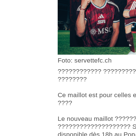
Foto: servettefc.ch
???????????? ?????????
????????
Ce maillot est pour celles 
????
Le nouveau maillot ????
???????????????????? Ser
disponible dès 18h au Pop