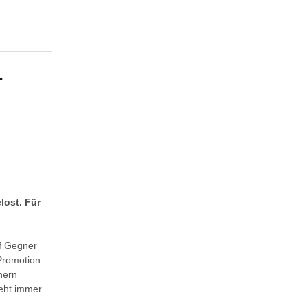
-
lost. Für
uf Gegner
 Promotion
nern
ieht immer