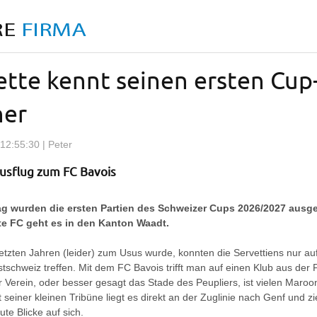
ette kennt seinen ersten Cup
er
12:55:30 | Peter
usflug zum FC Bavois
ag wurden die ersten Partien des Schweizer Cups 2026/2027 ausge
te FC geht es in den Kanton Waadt.
letzten Jahren (leider) zum Usus wurde, konnten die Servettiens nur a
tschweiz treffen. Mit dem FC Bavois trifft man auf einen Klub aus der
 Verein, oder besser gesagt das Stade des Peupliers, ist vielen Maroo
 seiner kleinen Tribüne liegt es direkt an der Zuglinie nach Genf und z
ute Blicke auf sich.