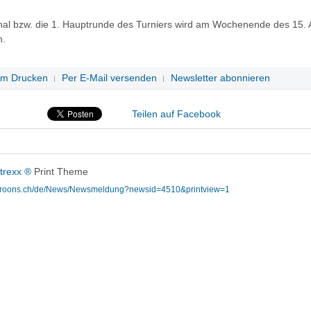
nal bzw. die 1. Hauptrunde des Turniers wird am Wochenende des 15. 
n.
um Drucken
Per E-Mail versenden
Newsletter abonnieren
Teilen auf Facebook
trexx ®
Print Theme
aroons.ch/de/News/Newsmeldung?newsid=4510&printview=1